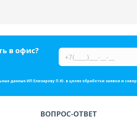
ь в офис?
ьных данных ИП Елизарову П.Ю. в целях обработки заявки и сове
ВОПРОС-ОТВЕТ