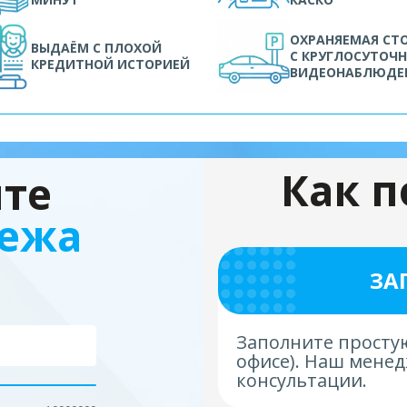
ОХРАНЯЕМАЯ СТ
ВЫДАЁМ С ПЛОХОЙ
С КРУГЛОСУТОЧ
КРЕДИТНОЙ ИСТОРИЕЙ
ВИДЕОНАБЛЮДЕ
Как 
йте
тежа
ЗА
Заполните простую
офисе). Наш менед
консультации.