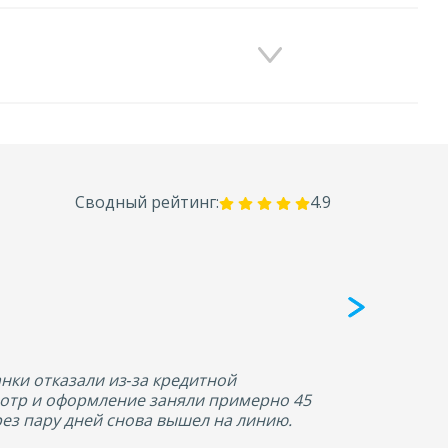
Сводный рейтинг:
4.9
Ек
Вл
нки отказали из‑за кредитной
Перед празд
смотр и оформление заняли примерно 45
автомобиля 
рез пару дней снова вышел на линию.
около часа,
состоянии. 