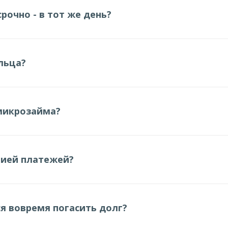
очно - в тот же день?
льца?
микрозайма?
рией платежей?
ся вовремя погасить долг?