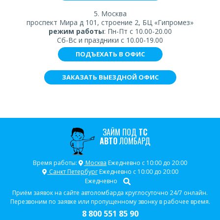
5. Москва
проспект Мира д 101, строение 2, БЦ «Гипромез»
режим работы
: Пн-Пт с 10.00-20.00
Сб-Вс и праздники с 10.00-19.00
ПОДЪЕХАТЬ В ОФИС
ЗАКАЗАТЬ ВЫЕЗДНОЙ ОФИС
ЗАЙМ ПОД
ТС
АВТО
ЛОМБАРД
Время работы:
Москва
Ежедневно с 10:00 до 20:00
Санкт Петербург
Ежедневно с 10:00 до 20:00
Ежедневно
Приём заявок на сайте автоломбарда круглосуточно 24/7 онлайн.
Перезвоним по заявке или пропущенному звонку в рабочее время.
8 800 551 85 90