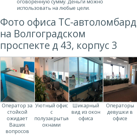
оговоренную сумму. Деньги можно
использовать на любые цели.
Фото офиса ТС-автоломбард
на Волгоградском
проспекте д 43, корпус 3
Оператор за
Уютный офис
Шикарный
Операторы
стойкой
с
вид из окон
девушки в
ожидает
полузакрытыми
офиса
офисе
Ваших
окнами
вопросов