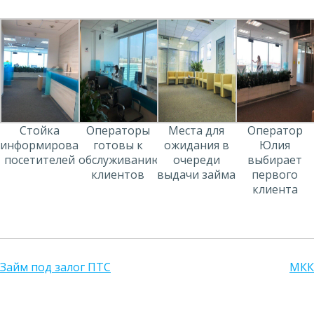
Стойка
Операторы
Места для
Оператор
информирования
готовы к
ожидания в
Юлия
посетителей
обслуживанию
очереди
выбирает
клиентов
выдачи займа
первого
клиента
Займ под залог ПТС
МКК