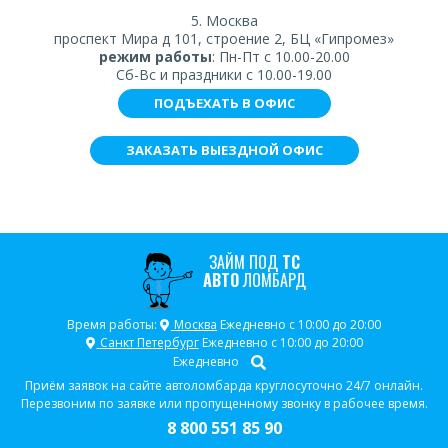
5. Москва
проспект Мира д 101, строение 2, БЦ «Гипромез»
режим работы
: Пн-Пт с 10.00-20.00
Сб-Вс и праздники с 10.00-19.00
ПОДЪЕХАТЬ В ОФИС
ЗАКАЗАТЬ ВЫЕЗДНОЙ ОФИС
ЗАЙМ ПОД
ТС
АВТО
ЛОМБАРД
Время работы:
Москва
Ежедневно с 10:00 до 20:00
Санкт Петербург
Ежедневно с 10:00 до 20:00
Ежедневно
Приём заявок на сайте автоломбарда круглосуточно 24/7 онлайн.
Перезвоним по заявке или пропущенному звонку в рабочее время.
8 800 551 85 90