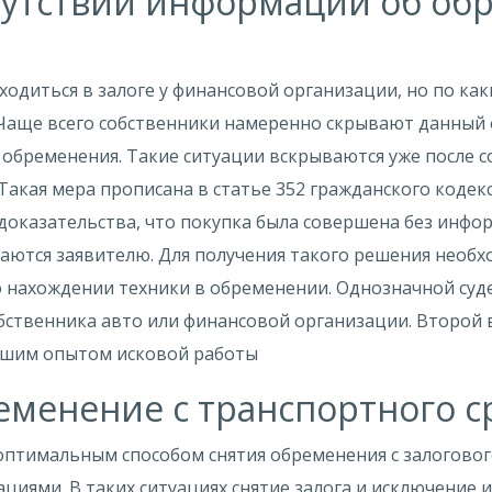
тсутствии информации об об
ходиться в залоге у финансовой организации, но по к
Чаще всего собственники намеренно скрывают данный 
 обременения. Такие ситуации вскрываются уже после 
Такая мера прописана в статье 352 гражданского кодек
 доказательства, что покупка была совершена без инфо
даются заявителю. Для получения такого решения нео
 о нахождении техники в обременении. Однозначной суд
обственника авто или финансовой организации. Второй 
ьшим опытом исковой работы
еменение с транспортного с
оптимальным способом снятия обременения с залоговог
циями. В таких ситуациях снятие залога и исключение