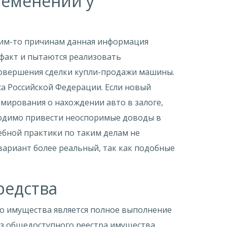
ременении у
аким-то причинам данная информация
факт и пытаются реализовать
совершения сделки купли-продажи машины.
са Российской Федерации. Если новый
рмирования о нахождении авто в залоге,
бходимо привести неоспоримые доводы в
ебной практики по таким делам не
вариант более реальный, так как подобные
редства
о имущества является полное выполнение
 из общедоступного реестра имущества