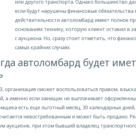
или другого транспорта. Однако большинство даж
если будут нарушены финансовые обязательства
действительности автоломбард имеет полное пра
основаниях технику, которую клиент оставил в з
с аукциона. Но, сразу стоит отметить, что финан
самых крайних случаях.
огда автоломбард будет имет
ь
З, организация сможет воспользоваться правом, взыска
ей, а именно если заемщик не выплачивает оформленны
емщика есть еще льготный месяц, 30 календарных дней,
считается невостребованным и может быть продано. Ре
м аукционе, при этом бывший владелец транспортного