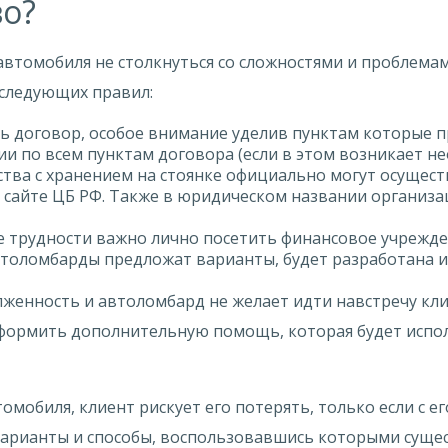
во?
автомобиля не столкнуться со сложностями и проблема
следующих правил:
ь договор, особое внимание уделив пунктам которые
 по всем пунктам договора (если в этом возникает не
ства с хранением на стоянке официально могут осущес
 сайте ЦБ РФ. Также в юридическом названии организ
е трудности важно лично посетить финансовое учрежде
втоломбарды предложат варианты, будет разработана и
олженность и автоломбард не желает идти навстречу кл
формить дополнительную помощь, которая будет испо
мобиля, клиент рискует его потерять, только если с е
 варианты и способы, воспользовавшись которыми суще