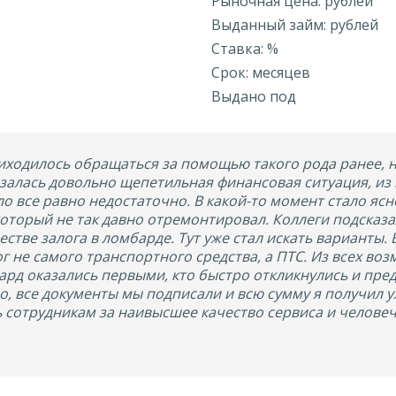
Рыночная цена: рублей
Выданный займ: рублей
Ставка: %
Срок: месяцев
Выдано под
иходилось обращаться за помощью такого рода ранее, н
залась довольно щепетильная финансовая ситуация, из
ло все равно недостаточно. В какой-то момент стало яс
оторый не так давно отремонтировал. Коллеги подсказал
естве залога в ломбарде. Тут уже стал искать варианты.
ог не самого транспортного средства, а ПТС. Из всех во
рд оказались первыми, кто быстро откликнулись и пре
о, все документы мы подписали и всю сумму я получил уж
 сотрудникам за наивысшее качество сервиса и челове