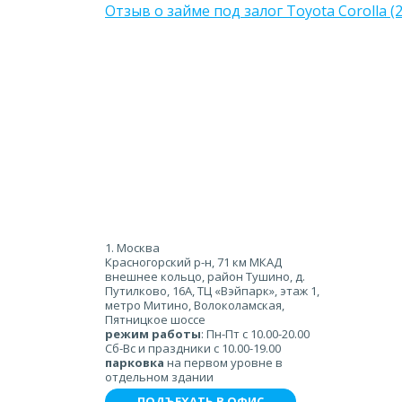
Отзыв о займе под залог Toyota Corolla (
1. Москва
Красногорский р-н, 71 км МКАД
внешнее кольцо, район Тушино, д.
Путилково, 16А, ТЦ «Вэйпарк», этаж 1,
метро Митино, Волоколамская,
Пятницкое шоссе
режим работы
: Пн-Пт с 10.00-20.00
Сб-Вс и праздники с 10.00-19.00
парковка
на первом уровне в
отдельном здании
ПОДЪЕХАТЬ В ОФИС