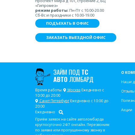
проспект Мира д 101, строение 2, БЦ
«Гипромез»
режим работы
: Пн-Пт с 10.00-20.00
Сб-Вс и праздники с 10.00-19.00
ПОДЪЕХАТЬ В ОФИС
ЗАКАЗАТЬ ВЫЕЗДНОЙ ОФИС
ЗАЙМ ПОД
ТС
О КОМ
АВТО
ЛОМБАРД
Наши д
Время работы:
Москва
Ежедневно с
Отзывы
10:00 до 20:00
Полезн
Санкт Петербург
Ежедневно с 10:00 до
20:00
Акции
Ежедневно
Приём заявок на сайте автоломбарда
круглосуточно 24/7 онлайн. Перезвоним
по заявке или пропущенному звонку в