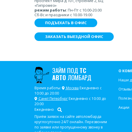
проспект Мира д 101, строение 2, БЦ
«Гипромез»
режим работы
: Пн-Пт с 10.00-20.00
Сб-Вс и праздники с 10.00-19.00
ПОДЪЕХАТЬ В ОФИС
ЗАКАЗАТЬ ВЫЕЗДНОЙ ОФИС
ЗАЙМ ПОД
ТС
О КОМ
АВТО
ЛОМБАРД
Наши д
Время работы:
Москва
Ежедневно с
Отзывы
10:00 до 20:00
Полезн
Санкт Петербург
Ежедневно с 10:00 до
20:00
Акции
Ежедневно
Приём заявок на сайте автоломбарда
круглосуточно 24/7 онлайн. Перезвоним
по заявке или пропущенному звонку в