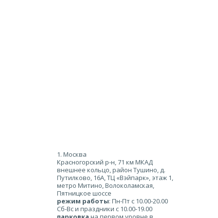
1. Москва
Красногорский р-н, 71 км МКАД
внешнее кольцо, район Тушино, д.
Путилково, 16А, ТЦ «Вэйпарк», этаж 1,
метро Митино, Волоколамская,
Пятницкое шоссе
режим работы
: Пн-Пт с 10.00-20.00
Сб-Вс и праздники с 10.00-19.00
парковка
на первом уровне в