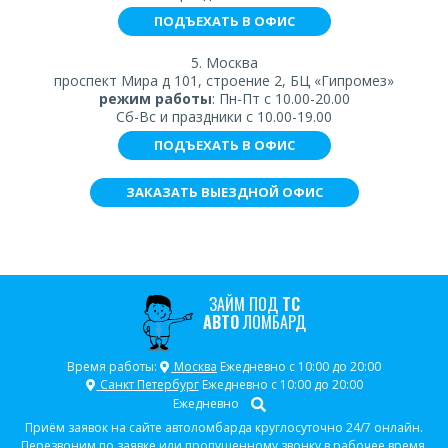
ПОДЪЕХАТЬ В ОФИС
5. Москва
проспект Мира д 101, строение 2, БЦ «Гипромез»
режим работы
: Пн-Пт с 10.00-20.00
Сб-Вс и праздники с 10.00-19.00
ПОДЪЕХАТЬ В ОФИС
ЗАКАЗАТЬ ВЫЕЗДНОЙ ОФИС
ЗАЙМ ПОД
ТС
АВТО
ЛОМБАРД
Время работы:
Москва
Ежедневно с 10:00 до 20:00
Санкт Петербург
Ежедневно с 10:00 до 20:00
Ежедневно
Приём заявок на сайте автоломбарда круглосуточно 24/7 онлайн.
Перезвоним по заявке или пропущенному звонку в рабочее время.