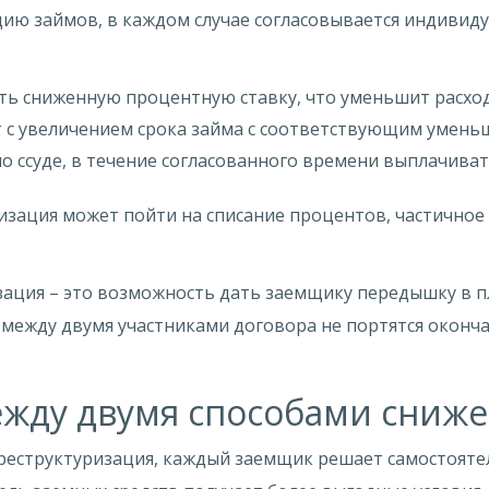
цию займов, в каждом случае согласовывается индивид
ть сниженную процентную ставку, что уменьшит расход
 с увеличением срока займа с соответствующим умень
 ссуде, в течение согласованного времени выплачива
изация может пойти на списание процентов, частичное 
ация – это возможность дать заемщику передышку в пл
ежду двумя участниками договора не портятся оконча
жду двумя способами сниже
 реструктуризация, каждый заемщик решает самостояте